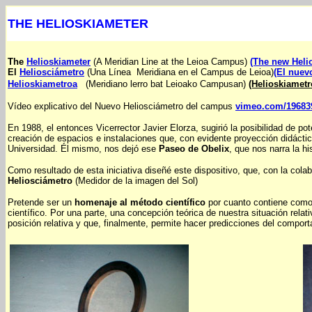
THE HELIOSKIAMETER
The
Helioskiameter
(A Meridian Line at the Leioa Campus)
(The new Heli
El
Heliosciámetro
(Una Línea Meridiana en el Campus de Leioa)
(El nuev
Helioskiametroa
(Meridiano lerro bat Leioako Campusan)
(Helioskiametr
Vídeo explicativo del Nuevo Heliosciámetro del campus
vimeo.com/19683
En 1988, el entonces Vicerrector Javier Elorza, sugirió la posibilidad de po
creación de espacios e instalaciones que, con evidente proyección didáctica
Universidad. Él mismo, nos dejó ese
Paseo de Obelix
, que nos narra la h
Como resultado de esta iniciativa diseñé este dispositivo, que, con la cola
Heliosciámetro
(Medidor de la imagen del Sol)
Pretende ser un
homenaje al método científico
por cuanto contiene como
científico. Por una parte, una concepción teórica de nuestra situación relat
posición relativa y que, finalmente, permite hacer predicciones del comport