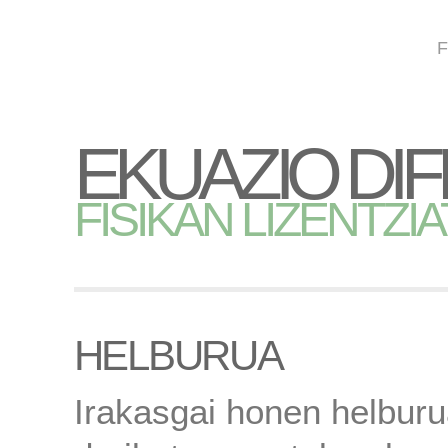
F
EKUAZIO DIF
FISIKAN LIZENTZI
HELBURUA
Irakasgai honen helbur