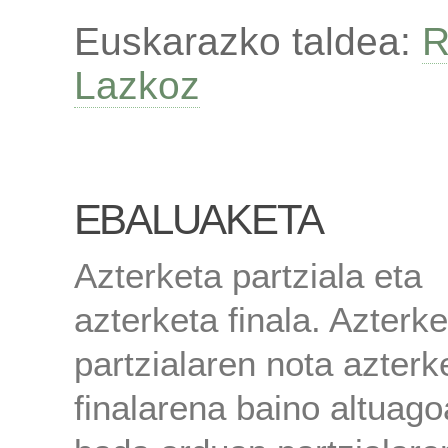
Euskarazko taldea:
R
Lazkoz
EBALUAKETA
Azterketa partziala eta
azterketa finala. Azterke
partzialaren nota azterk
finalarena baino altuago