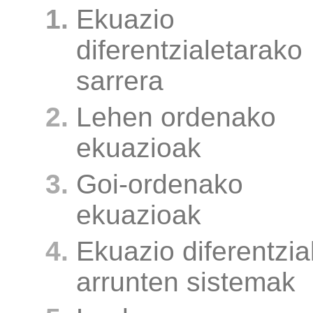
Ekuazio
diferentzialetarako
sarrera
Lehen ordenako
ekuazioak
Goi-ordenako
ekuazioak
Ekuazio diferentzia
arrunten sistemak