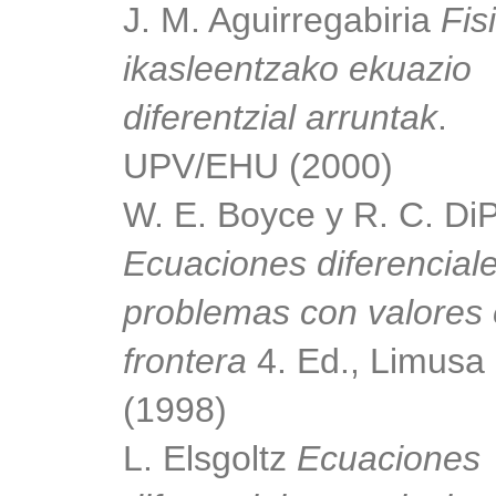
J. M. Aguirregabiria
Fis
ikasleentzako ekuazio
diferentzial arruntak
.
UPV/EHU (2000)
W. E. Boyce y R. C. Di
Ecuaciones diferenciale
problemas con valores 
frontera
4. Ed., Limusa
(1998)
L. Elsgoltz
Ecuaciones