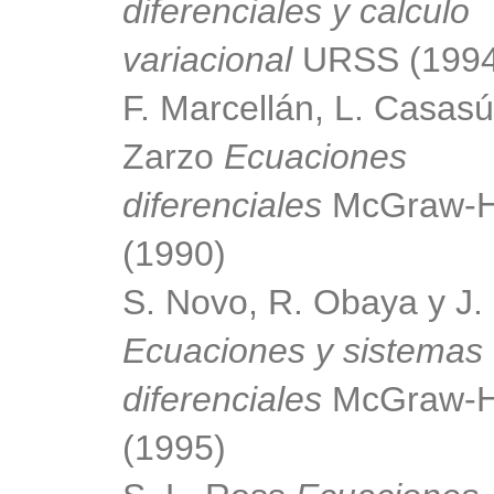
diferenciales y calculo
variacional
URSS (1994
F. Marcellán, L. Casasú
Zarzo
Ecuaciones
diferenciales
McGraw-Hi
(1990)
S. Novo, R. Obaya y J.
Ecuaciones y sistemas
diferenciales
McGraw-Hi
(1995)