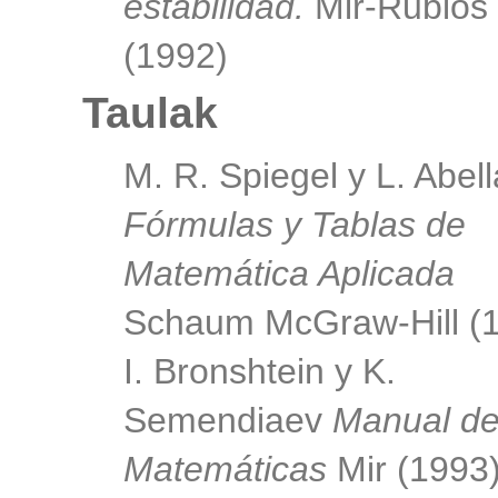
estabilidad.
Mir-Rubios
(1992)
Taulak
M. R. Spiegel y L. Abel
Fórmulas y Tablas de
Matemática Aplicada
Schaum McGraw-Hill (
I. Bronshtein y K.
Semendiaev
Manual d
Matemáticas
Mir (1993)