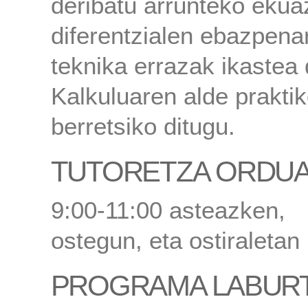
deribatu arrunteko ekua
diferentzialen ebazpena
teknika errazak ikastea 
Kalkuluaren alde prakti
berretsiko ditugu.
TUTORETZA ORDU
9:00-11:00 asteazken,
ostegun, eta ostiraletan
PROGRAMA LABUR