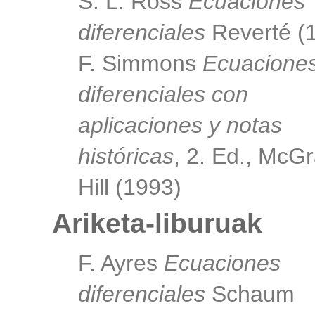
S. L. Ross
Ecuaciones
diferenciales
Reverté (
F. Simmons
Ecuacione
diferenciales con
aplicaciones y notas
históricas
, 2. Ed., McG
Hill (1993)
Ariketa-liburuak
F. Ayres
Ecuaciones
diferenciales
Schaum