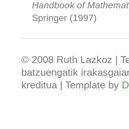
Handbook of Mathemat
Springer (1997)
© 2008 Ruth Lazkoz | Tes
batzuengatik irakasgaiar
kreditua | Template by
D