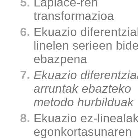
Laplace-ren
transformazioa
Ekuazio diferentzia
linelen serieen bid
ebazpena
Ekuazio diferentzia
arruntak ebazteko
metodo hurbilduak
Ekuazio ez-linealak
egonkortasunaren