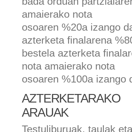
bada orduan partzialare
amaierako nota
osoaren %20a izango da
azterketa finalarena %8
bestela azterketa finala
nota amaierako nota
osoaren %100a izango 
AZTERKETARAKO
ARAUAK
Testuliburuak, taulak et