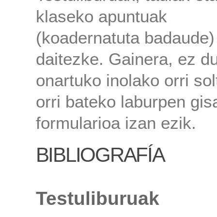
klaseko apuntuak
(koadernatuta badaude) 
daitezke. Gainera, ez d
onartuko inolako orri sol
orri bateko laburpen gis
formularioa izan ezik.
BIBLIOGRAFÍA
Testuliburuak