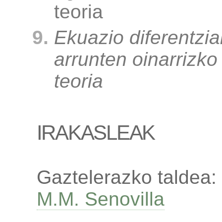
teoria
Ekuazio diferentzia
arrunten oinarrizko
teoria
IRAKASLEAK
Gaztelerazko taldea:
M.M. Senovilla