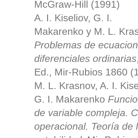
McGraw-Hill (1991)
A. I. Kiseliov, G. I.
Makarenko y M. L. Kra
Problemas de ecuacio
diferenciales ordinarias
Ed.,
Mir-Rubios 1860 (
M. L. Krasnov, A. I. Kise
G. I. Makarenko
Funci
de variable compleja. C
operacional. Teoría de 